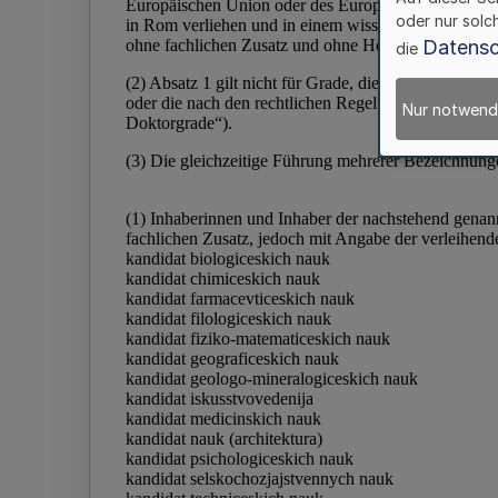
oder nur solc
Datensc
die
Nur notwend