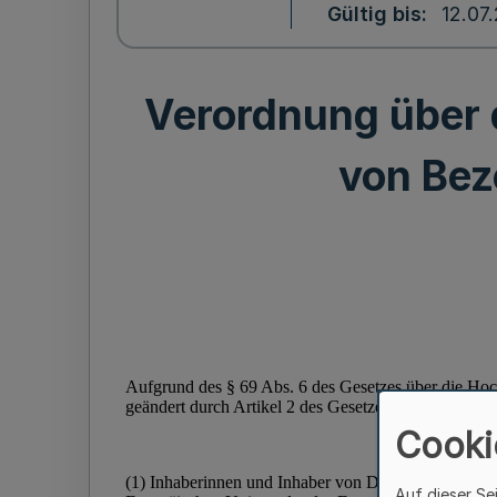
Gültig bis
12.07
Verordnung über 
von Bez
Cooki
Auf dieser Se