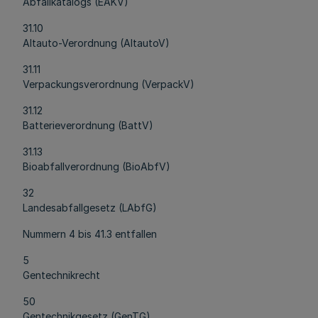
Abfallkatalogs (EAKV)
31.10
Altauto-Verordnung (AltautoV)
31.11
Verpackungsverordnung (VerpackV)
31.12
Batterieverordnung (BattV)
31.13
Bioabfallverordnung (BioAbfV)
32
Landesabfallgesetz (LAbfG)
Nummern 4 bis 41.3 entfallen
5
Gentechnikrecht
50
Gentechnikgesetz (GenTG)