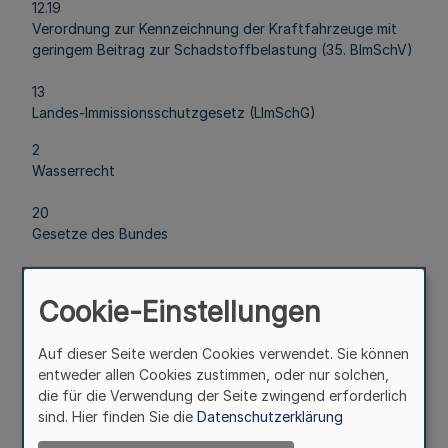
12.19
Verordnung zur Kennzeichnung der Kraftfahrzeuge mit
geringem Beitrag zur Schadstoffbelastung (35. BImSchV)
13
Landes-Immissionsschutzgesetz (LImSchG)
2
Wasserrecht
20
Gesetze des Bundes
20.1
Wasserhaushaltsgesetz (WHG)
Cookie-Einstellungen
20.2
Auf dieser Seite werden Cookies verwendet. Sie können
Abwasserabgabengesetz (AbwAG)
entweder allen Cookies zustimmen, oder nur solchen,
die für die Verwendung der Seite zwingend erforderlich
20.3
sind. Hier finden Sie die
Datenschutzerklärung
Wasch- und Reinigungsmittelgesetz (WRMG)