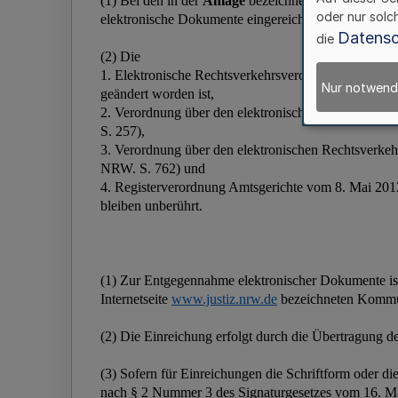
oder nur solc
Datensc
die
Nur notwend