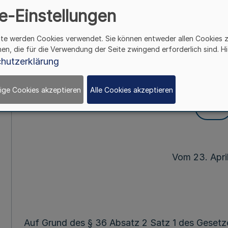
e-Einstellungen
Konsum von
ite werden Cookies verwendet. Sie können entweder allen Cookies 
(Cannabisordnungswi
hen, die für die Verwendung der Seite zwingend erforderlich sind. Hi
hutzerklärung
ng – CO
ige Cookies akzeptieren
Alle Cookies akzeptieren
Mehr
Vom 23. Apri
Auf Grund des § 36 Absatz 2 Satz 1 des Gesetz