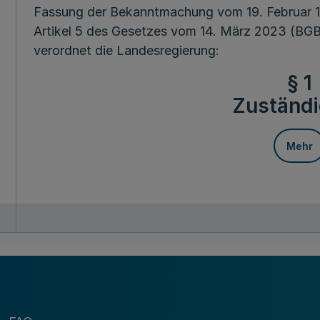
Fassung der Bekanntmachung vom 19. Februar 198
Artikel 5 des Gesetzes vom 14. März 2023 (BGBl
verordnet die Landesregierung:
§ 1
Zuständi
Mehr
Die Zuständigkeit für die Verfolgung und Ahnd
Absatz 1 Nummer 1 Buchstabe a und b sowie N
Konsumcannabisgesetzes vom 27. März 2024 (BGB
Gemeinden übertragen. Ausgenommen davon ist
Ordnungswidrigkeiten in militärischen Bereiche
Verbindung mit § 5 Absatz 3 des Konsumcannab