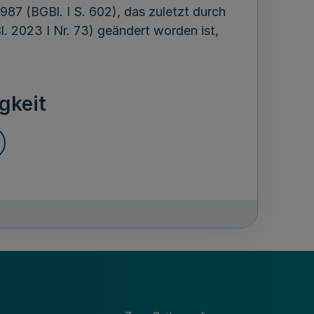
7 (BGBl. I S. 602), das zuletzt durch
. 2023 I Nr. 73) geändert worden ist,
gkeit
ung von Ordnungswidrigkeiten nach § 36
ummer 4 und 5 des
l. 2024 I Nr. 109) wird auf die
 die Verfolgung und Ahndung von
n nach § 36 Absatz 1 Nummer 4 in
isgesetzes.