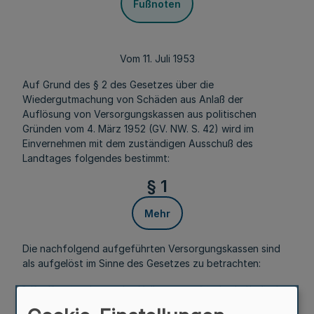
Fußnoten
Vom 11. Juli 1953
Auf Grund des § 2 des Gesetzes über die
Wiedergutmachung von Schäden aus Anlaß der
Auflösung von Versorgungskassen aus politischen
Gründen vom 4. März 1952 (GV. NW. S. 42) wird im
Einvernehmen mit dem zuständigen Ausschuß des
Landtages folgendes bestimmt:
§ 1
Mehr
Die nachfolgend aufgeführten Versorgungskassen sind
als aufgelöst im Sinne des Gesetzes zu betrachten:
1. Die Pensionskasse des Volksvereins für das katholische
Deutschland in M.Gladbach,