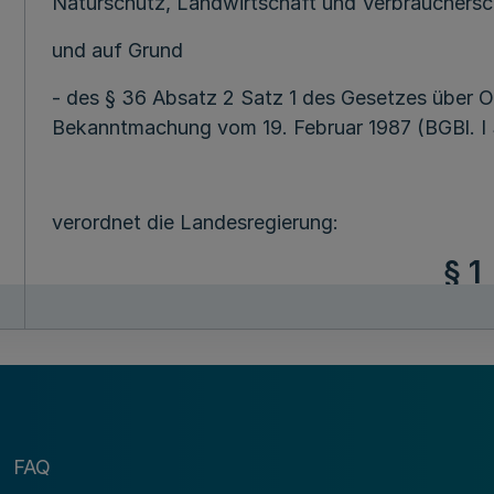
Naturschutz, Landwirtschaft und Verbrauchersc
und auf Grund
- des § 36 Absatz 2 Satz 1 des Gesetzes über O
Bekanntmachung vom 19. Februar 1987 (BGBl. I 
verordnet die Landesregierung:
§ 1
Bundeswal
Mehr
(1) Die Ermächtigung zum Erlass von Rechtsve
1, 34 Absatz 2 Satz 2 und 35 Satz 2 des Bunde
FAQ
S. 1037), das zuletzt durch Artikel 1 des Gesetze