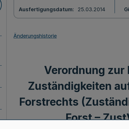
Ausfertigungsdatum
25.03.2014
G
Änderungshistorie
Verordnung zur
Zuständigkeiten au
Forstrechts (Zuständ
Forst – Zust