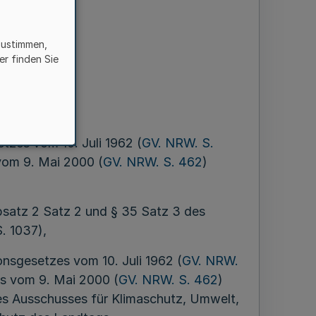
zustimmen,
z 2014
er finden Sie
tzes vom 10. Juli 1962 (
GV. NRW. S.
 vom 9. Mai 2000 (
GV. NRW. S. 462
)
bsatz 2 Satz 2 und § 35 Satz 3 des
. 1037),
onsgesetzes vom 10. Juli 1962 (
GV. NRW.
zes vom 9. Mai 2000 (
GV. NRW. S. 462
)
es Ausschusses für Klimaschutz, Umwelt,