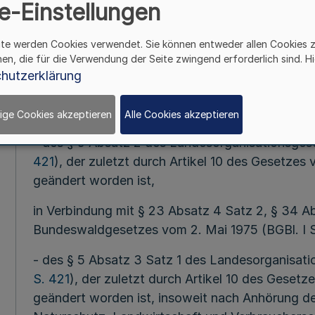
e-Einstellungen
Mehr
ite werden Cookies verwendet. Sie können entweder allen Cookies 
Vom 25. Mär
hen, die für die Verwendung der Seite zwingend erforderlich sind. Hi
hutzerklärung
Auf Grund
ige Cookies akzeptieren
Alle Cookies akzeptieren
- des § 5 Absatz 2 des Landesorganisationsgese
421
), der zuletzt durch Artikel 10 des Gesetzes
geändert worden ist,
in Verbindung mit § 23 Absatz 4 Satz 2, § 34 A
Bundeswaldgesetzes vom 2. Mai 1975 (BGBl. I S
- des § 5 Absatz 3 Satz 1 des Landesorganisati
S. 421
), der zuletzt durch Artikel 10 des Geset
geändert worden ist, insoweit nach Anhörung d