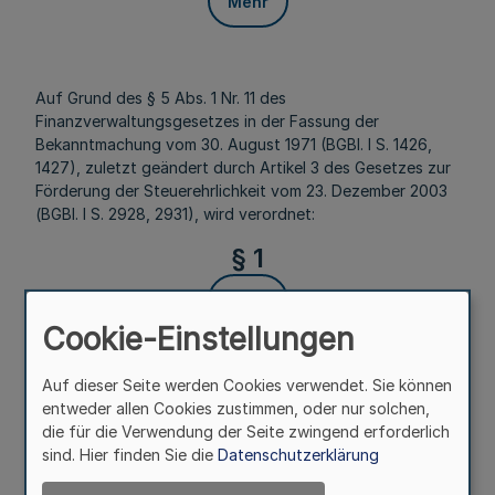
Mehr
Auf Grund des § 5 Abs. 1 Nr. 11 des
Finanzverwaltungsgesetzes in der Fassung der
Bekanntmachung vom 30. August 1971 (BGBl. I S. 1426,
1427), zuletzt geändert durch Artikel 3 des Gesetzes zur
Förderung der Steuerehrlichkeit vom 23. Dezember 2003
(BGBl. I S. 2928, 2931), wird verordnet:
§ 1
Mehr
Cookie-Einstellungen
Auf dieser Seite werden Cookies verwendet. Sie können
Das Finanzministerium wird ermächtigt, im Benehmen mit
entweder allen Cookies zustimmen, oder nur solchen,
den zuständigen Fachressorts durch Rechtsverordnung
die für die Verwendung der Seite zwingend erforderlich
Landesfamilienkassen einzurichten, denen die Aufgaben
sind. Hier finden Sie die
Datenschutzerklärung
nach § 72 Abs. 1 des Einkommensteuergesetzes von
anderen Familienkassen übertragen werden können.