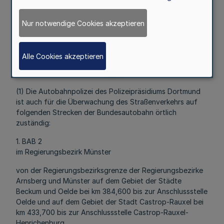
Straße L594 und Sankt-Josef-Straße.
§ 4
Nur notwendige Cookies akzeptieren
Polizeipräsidium Dortmund
Alle Cookies akzeptieren
Mehr
(1) Die Autobahnpolizei des Polizeipräsidiums Dortmund
ist auch für die Überwachung des Straßenverkehrs auf
folgenden Strecken der Bundesautobahn örtlich
zuständig:
1. BAB 2
im Regierungsbezirk Münster
von der Regierungsbezirksgrenze der Regierungsbezirke
Arnsberg und Münster auf dem Gebiet der Städte
Beckum und Oelde bei km 384,600 bis zur Anschlussstelle
Oelde und auf dem Gebiet der Stadt Castrop-Rauxel bei
km 433,700 bis zur Anschlussstelle Castrop-Rauxel-
Henrichenburg,