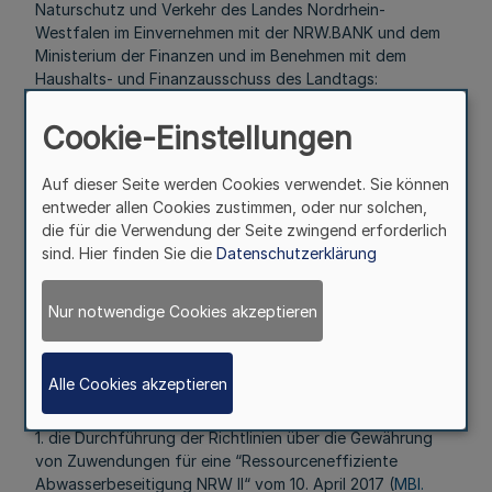
Naturschutz und Verkehr des Landes Nordrhein-
Westfalen im Einvernehmen mit der NRW.BANK und dem
Ministerium der Finanzen und im Benehmen mit dem
Haushalts- und Finanzausschuss des Landtags:
§ 1
Cookie-Einstellungen
Aufgabenübertragung
Auf dieser Seite werden Cookies verwendet. Sie können
entweder allen Cookies zustimmen, oder nur solchen,
Mehr
die für die Verwendung der Seite zwingend erforderlich
sind. Hier finden Sie die
Datenschutzerklärung
Fußnoten
Nur notwendige Cookies akzeptieren
Der NRW.BANK werden folgende Aufgaben und
Alle Cookies akzeptieren
Geschäfte zur ausschließlichen Wahrnehmung übertragen:
1. die Durchführung der Richtlinien über die Gewährung
von Zuwendungen für eine “Ressourceneffiziente
Abwasserbeseitigung NRW II“ vom 10. April 2017 (
MBl.