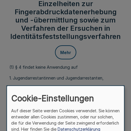
Einzelheiten zur
Fingerabdruckdatenerhebung
und -übermittlung sowie zum
Verfahren der Ersuchen in
Identitätsfeststellungsverfahren
Mehr
(1) § 4 findet keine Anwendung auf
1. Jugendarrestantinnen und Jugendarrestanten,
2. Strafarrestantinnen und Strafarrestanten oder
Cookie-Einstellungen
3. Personen, die sich in Ordnungs-, Sicherungs-, Zwangs-
oder Erzwingungshaft befinden.
Auf dieser Seite werden Cookies verwendet. Sie können
entweder allen Cookies zustimmen, oder nur solchen,
die für die Verwendung der Seite zwingend erforderlich
(2) Die Abfrage und Übermittlung von
sind. Hier finden Sie die
Datenschutzerklärung