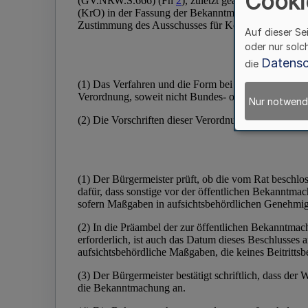
Cooki
Auf dieser Se
oder nur solc
Datensc
die
Nur notwend