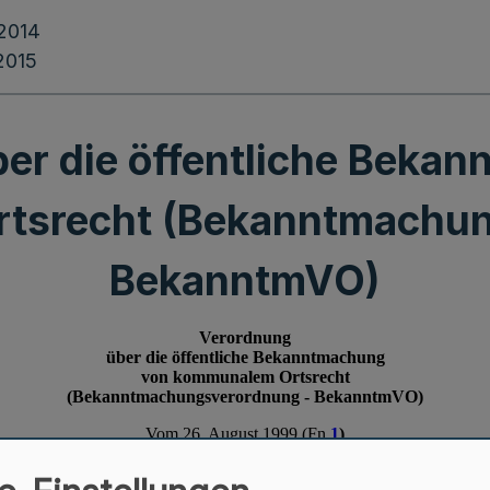
.2014
.2015
er die öffentliche Beka
tsrecht (Bekanntmachun
BekanntmVO)