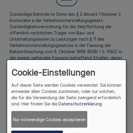
Zuständige Behörde im Sinne des § 2 Absatz 1 Nummer 2
Buchstabe a der Verkehrssicherstellungsgesetz-
Zuständigkeitsverordnung für die Verpflichtung der
öffentlich-rechtlichen Träger von Bau- und
Unterhaltungslasten zu Leistungen nach § 11 des
Verkehrssicherstellungsgesetzes in der Fassung der
Bekanntmachung vom 8. Oktober 1968 (BGBl. I S. 1082) in
der jeweils geltenden Fassung betreffend Straßen, deren
Baulastträger nicht der Bund ist, ist der Landesbetrieb
Straßenbau Nordrhein-Westfalen.
Cookie-Einstellungen
§ 8
Auf dieser Seite werden Cookies verwendet. Sie können
entweder allen Cookies zustimmen, oder nur solchen,
Mehr
die für die Verwendung der Seite zwingend erforderlich
sind. Hier finden Sie die
Datenschutzerklärung
Höhere Verkehrsbehörden und höhere
Verwaltungsbehörden im Sinne der
Nur notwendige Cookies akzeptieren
Verkehrssicherstellungsgesetz-Zuständigkeitsverordnung
sind die Bezirksregierungen.