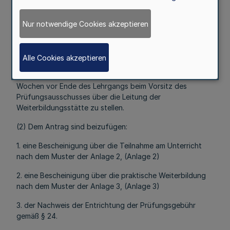
Meldung und Zulassung zur
Prüfung
Nur notwendige Cookies akzeptieren
Mehr
Alle Cookies akzeptieren
(1) Der Antrag auf Zulassung zur Prüfung ist acht
Wochen vor Ende des Lehrgangs beim Vorsitz des
Prüfungsausschusses über die Leitung der
Weiterbildungsstätte zu stellen.
(2) Dem Antrag sind beizufügen:
1. eine Bescheinigung über die Teilnahme am Unterricht
nach dem Muster der Anlage 2, (Anlage 2)
2. eine Bescheinigung über die praktische Weiterbildung
nach dem Muster der Anlage 3, (Anlage 3)
3. der Nachweis der Entrichtung der Prüfungsgebühr
gemäß § 24.