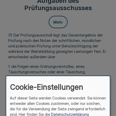
Aufgaben des
Prüfungsausschusses
Mehr
(1) Der Prüfungsausschuß legt das Gesamtergebnis der
Prüfung nach den Noten der schriftlichen, mündlichen
und praktischen Prüfung unter Berücksichtigung der
während der Weiterbildung gezeigten Leistungen fest. Er
entscheidet außerdem über
1. die Folgen eines Ordnungsverstoßes, eines
Täuschungsversuches oder einer Täuschung,
2. die Wiederholung der Prüfung und die Erteilung von
Cookie-Einstellungen
Auflagen.
(2) Der Prüfungsausschuß entscheidet mit
Auf dieser Seite werden Cookies verwendet. Sie können
Stimmenmehrheit. Stimmenthaltung ist nicht zulässig.
entweder allen Cookies zustimmen, oder nur solchen,
die für die Verwendung der Seite zwingend erforderlich
§ 10
sind. Hier finden Sie die
Datenschutzerklärung