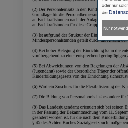
oder nur solc
Datensc
die
Nur notwend