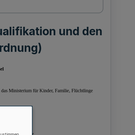
alifikation und den
ordnung)
zustimmen,