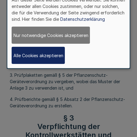
entweder allen Cookies zustimmen, oder nur solchen,
die für die Verwendung der Seite zwingend erforderlich
sind. Hier finden Sie die
Datenschutzerklärung
Die anerkannten Kontrollwerkstätten und sonstigen
Kontrollpersonen sind berechtigt,
Nur notwendige Cookies akzeptieren
1. Kontrollen gemäß dem Anerkennungsbescheid
durchzuführen,
Alle Cookies akzeptieren
2. Anerkennungsschilder nach dem Muster der Anlage 2
zu führen,
3. Prüfplaketten gemäß § 5 der Pflanzenschutz-
Geräteverordnung zu vergeben, wobei das Muster der
Anlage 3 zu verwenden ist, und
4. Prüfberichte gemäß § 5 Absatz 2 der Pflanzenschutz-
Geräteverordnung zu erstellen.
§ 3
Verpflichtung der
Kontrollwerkstätten und