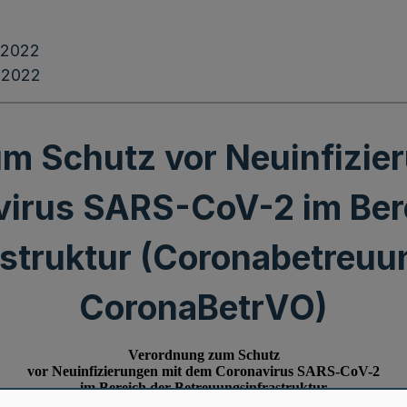
.2022
.2022
m Schutz vor Neuinfizie
irus SARS-CoV-2 im Ber
astruktur (Coronabetreuu
CoronaBetrVO)