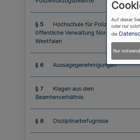
Polizeivollzugsbeamte
Cooki
Auf dieser Se
§ 5
Hochschule für Polizei und
oder nur solc
öffentliche Verwaltung Nordrhein-
Datensc
die
Westfalen
Nur notwend
§ 6
Aussagegenehmigungen
§ 7
Klagen aus dem
Beamtenverhältnis
§ 8
Disziplinarbefugnisse