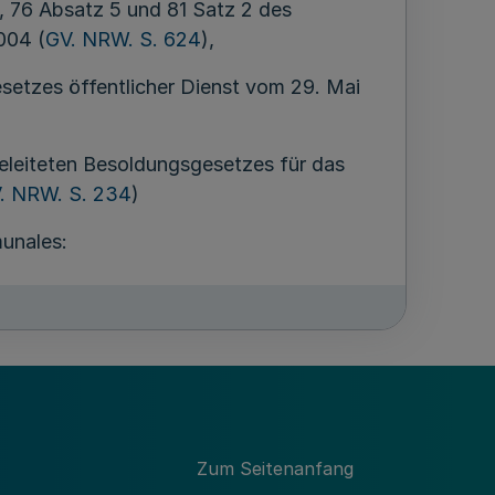
, 76 Absatz 5 und 81 Satz 2 des
004 (
GV. NRW. S. 624
),
setzes öffentlicher Dienst vom 29. Mai
eleiteten Besoldungsgesetzes für das
. NRW. S. 234
)
unales:
sicht
assung, Versetzung in den Ruhestand,
Zum Seitenanfang