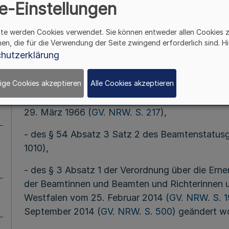
e-Einstellungen
ite werden Cookies verwendet. Sie können entweder allen Cookies 
Vom 18. Novem
hen, die für die Verwendung der Seite zwingend erforderlich sind. Hi
hutzerklärung
Auf Grund
ige Cookies akzeptieren
Alle Cookies akzeptieren
- des § 2 Absatz 2 und des § 105 Satz 2 des L
(
GV. NRW. S. 224
) in Verbindung mit § 4 Absat
29. März 1966 (
GV. NRW. S. 217
),
- des § 54 Absatz 3 Satz 2 des Beamtenstatusge
1010),
- des § 3 Absatz 1 der Verordnung über die Ern
der Beamtinnen und Beamten und Richterinnen u
Westfalen vom 25. Februar 2014 (
GV. NRW. S. 
September 2014 (
GV. NRW. S. 500
) geändert wo