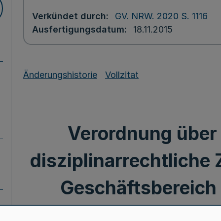
Verkündet durch
GV. NRW. 2020 S. 1116
Ausfertigungsdatum
18.11.2015
Änderungshistorie
Vollzitat
Verordnung über
disziplinarrechtliche
Geschäftsbereich 
zuständigen M