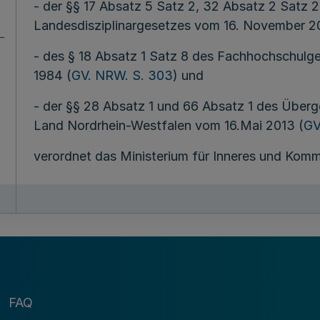
- der §§ 17 Absatz 5 Satz 2, 32 Absatz 2 Satz 2
Landesdisziplinargesetzes vom 16. November 2
- des § 18 Absatz 1 Satz 8 des Fachhochschulge
1984 (
GV. NRW. S. 303
) und
- der §§ 28 Absatz 1 und 66 Absatz 1 des Überg
Land Nordrhein-Westfalen vom 16.Mai 2013 (
GV
verordnet das Ministerium für Inneres und Komm
Inhaltsüber
§ 1 Allgemeines
§ 2 Personalauswahlverfahren, Ernennung, Entl
Hinausschieben des Ruhestandseintritts
FAQ