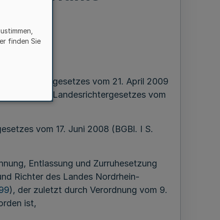
zustimmen,
ber 2015
er finden Sie
andesbeamtengesetzes vom 21. April 2009
z 1 Satz 1 des Landesrichtergesetzes vom
setzes vom 17. Juni 2008 (BGBl. I S.
ennung, Entlassung und Zurruhesetzung
nd Richter des Landes Nordrhein-
199
), der zuletzt durch Verordnung vom 9.
rden ist,