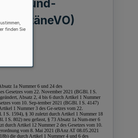
-Test-und-
uarantäneVO)
zustimmen,
er finden Sie