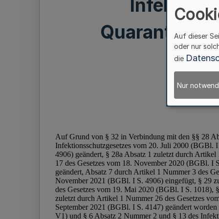
Infektion
Cooki
Quarantänev
Auf dieser Se
oder nur solc
Datensc
die
Nur notwend