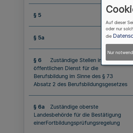
Cooki
§ 5
Auf dieser Se
oder nur solc
Datensc
die
§ 5a
Nur notwend
§ 6
Zuständige Stellen im
öffentlichen Dienst für die
Berufsbildung im Sinne des § 73
Absatz 2 des Berufsbildungsgesetzes
§ 6a
Zuständige oberste
Landesbehörde für die Bestätigung
einerFortbildungsprüfungsregelung