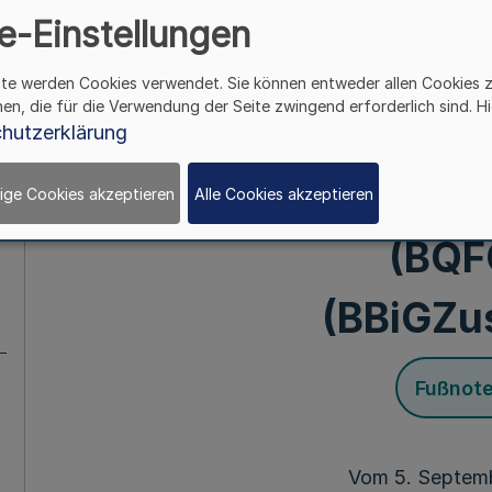
Berufsbildung 
e-Einstellungen
Handwerksordnung 
ite werden Cookies verwendet. Sie können entweder allen Cookies 
hen, die für die Verwendung der Seite zwingend erforderlich sind. Hi
Zuständigkeit
hutzerklärung
Berufsqualifikationsf
ige Cookies akzeptieren
Alle Cookies akzeptieren
(BQF
(BBiGZu
Fußnot
Vom 5. Septem