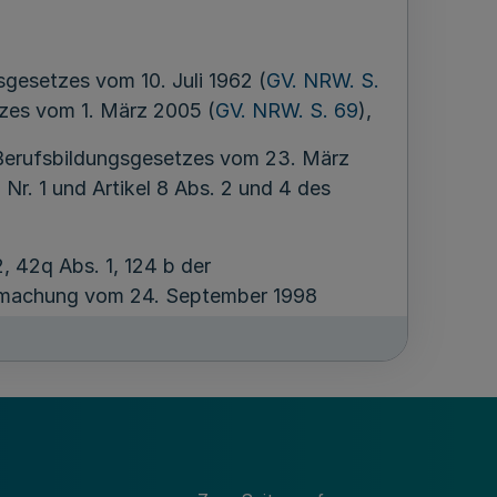
sgesetzes vom 10. Juli 1962 (
GV. NRW. S.
etzes vom 1. März 2005 (
GV. NRW. S. 69
),
s Berufsbildungsgesetzes vom 23. März
 Nr. 1 und Artikel 8 Abs. 2 und 4 des
2, 42q Abs. 1, 124 b der
tmachung vom 24. September 1998
el 3 b des Gesetzes vom 6. September
dnungswidrigkeiten in der Fassung der
. 602), zuletzt geändert durch Artikel 2
. I S. 2354),