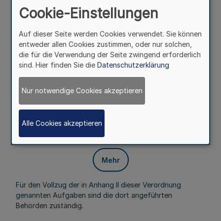
Cookie-Einstellungen
Für den Vollzug der unter § 1 Absatz 1 genannten
Rechtsvorschriften gegenüber Kreisen und kreisfreien
Auf dieser Seite werden Cookies verwendet. Sie können
Städten ist die Bezirksregierung zuständig, soweit in
entweder allen Cookies zustimmen, oder nur solchen,
Anhang II nichts anderes bestimmt ist. Gegenüber einem
die für die Verwendung der Seite zwingend erforderlich
Unternehmen oder einer Einrichtung in Gesellschaftsform
sind. Hier finden Sie die
Datenschutzerklärung
findet Satz 1 nur Anwendung, wenn einem Kreis oder
einer kreisfreien Stadt mehr als 50 Prozent der Anteile an
dem Unternehmen oder der Einrichtung in
Nur notwendige Cookies akzeptieren
Gesellschaftsform gehören.
§ 4
Alle Cookies akzeptieren
Weitere Zuständigkeiten
Mehr
Für den Vollzug der in Anhang II dieser Verordnung
genannten Aufgaben sind die dort angeführten
Behörden zuständig.