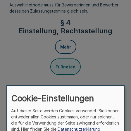
Auswahlmethode muss für Bewerberinnen und Bewerber
desselben Zulassungstermins gleich sein.
§ 4
Einstellung, Rechtsstellung
Mehr
Fußnoten
(1) Die nach § 3 ausgewählten Bewerberinnen und
Bewerber werden von der für das ausbildende Staatliche
Cookie-Einstellungen
Amt für Arbeitsschutz (Ausbildungsbehörde)
zuständigen Bezirksregierung in den Vorbereitungsdienst
Auf dieser Seite werden Cookies verwendet. Sie können
eingestellt und der Ausbildungsbehörde zugewiesen.
entweder allen Cookies zustimmen, oder nur solchen,
Dabei soll auf Familienpflichten Rücksicht genommen
die für die Verwendung der Seite zwingend erforderlich
werden.
sind. Hier finden Sie die
Datenschutzerklärung