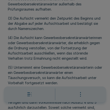
Gewerbeobersekretäranwärter außerhalb des
Prüfungsraumes aufhalten.
(3) Die Aufsicht vermerkt den Zeitpunkt des Beginns und
der Abgabe auf jeder Aufsichtsarbeit und bestätigt sie
durch Namenszeichen.
(4) Die Aufsicht kann Gewerbeobersekretäranwärterinnen
oder Gewerbeobersekretäranwärter, die erheblich gegen
die Ordnung verstoßen, von der Fortsetzung der
Aufsichtsarbeit ausschließen, wenn das störende
Verhalten trotz Ermahnung nicht eingestellt wird.
(5) Unternimmt eine Gewerbeobersekretäranwärterin oder
ein Gewerbeobersekretäranwärter einen
Täuschungsversuch, so kann die Aufsichtsarbeit unter
Vorbehalt fortgesetzt werden.
(6) Über den Prüfungsverlauf hat die Aufsicht eine
Niederschrift nach dem Muster der
Anlage 4c
zu
fertigen und darin Vorkommnisse nach Absatz 4 und 5
ausführlich darzustellen. Soweit solche vermerkt sind,