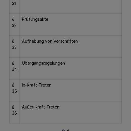
31
§
Prüfungsakte
32
§
Aufhebung von Vorschriften
33
§
Übergangsregelungen
34
§
In-Kraft-Treten
35
§
Außer-Kraft-Treten
36