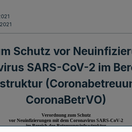
2021
.2021
m Schutz vor Neuinfizie
irus SARS-CoV-2 im Ber
astruktur (Coronabetreuu
CoronaBetrVO)