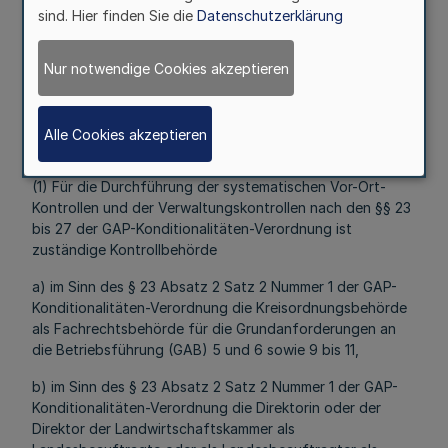
sind. Hier finden Sie die
Datenschutzerklärung
Mehr
Nur notwendige Cookies akzeptieren
Fußnoten
Alle Cookies akzeptieren
(1) Für die Durchführung der systematischen Vor-Ort-
Kontrollen und der Verwaltungskontrollen nach den §§ 23
bis 27 der GAP-Konditionalitäten-Verordnung ist
zuständige Kontrollbehörde
a) im Sinn des § 23 Absatz 2 Satz 2 Nummer 1 der GAP-
Konditionalitäten-Verordnung die Kreisordnungsbehörde
als Fachrechtsbehörde für die Grundanforderungen an
die Betriebsführung (GAB) 5 und 6 sowie 9 bis 11,
b) im Sinn des § 23 Absatz 2 Satz 2 Nummer 1 der GAP-
Konditionalitäten-Verordnung die Direktorin oder der
Direktor der Landwirtschaftskammer als