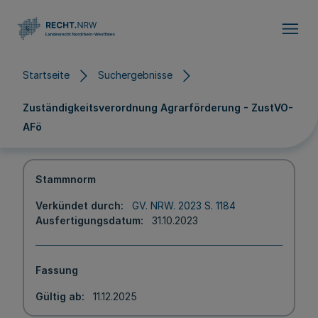
Direkt zum Inhalt
Startseite
Suchergebnisse
Zuständigkeitsverordnung Agrarförderung - ZustVO-
AFö
Stammnorm
Verkündet durch
GV. NRW. 2023 S. 1184
Ausfertigungsdatum
31.10.2023
Fassung
Gültig ab
11.12.2025