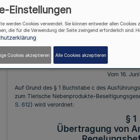
Rinderbestände v
e-Einstellungen
Herpesvirus T
ite werden Cookies verwendet. Sie können entweder allen Cookies 
hen, die für die Verwendung der Seite zwingend erforderlich sind. Hi
Übertragungsve
hutzerklärung
ige Cookies akzeptieren
Alle Cookies akzeptieren
Mehr
Vom 16. Jun
Auf Grund des § 1 Buchstabe c des Ausführung
zum Tierische Nebenprodukte-Beseitigungsges
S. 612
) wird verordnet:
§ 1
Übertragung von A
Regelungsbe