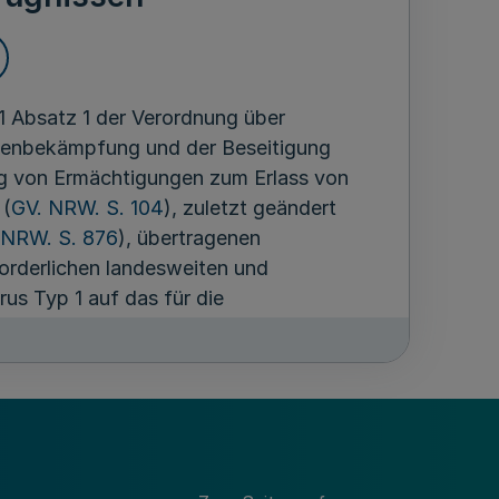
 Absatz 1 der Verordnung über
chenbekämpfung und der Beseitigung
ng von Ermächtigungen zum Erlass von
 (
GV. NRW. S. 104
), zuletzt geändert
 NRW. S. 876
), übertragenen
orderlichen landesweiten und
us Typ 1 auf das für die
 übertragen:
3 der Verordnung zum Schutz der Rinder
s Typ 1 (BHV1-Verordnung) in der Fassung
GBl. I S. 3520),
1-Verordnung über die Anzahl und den