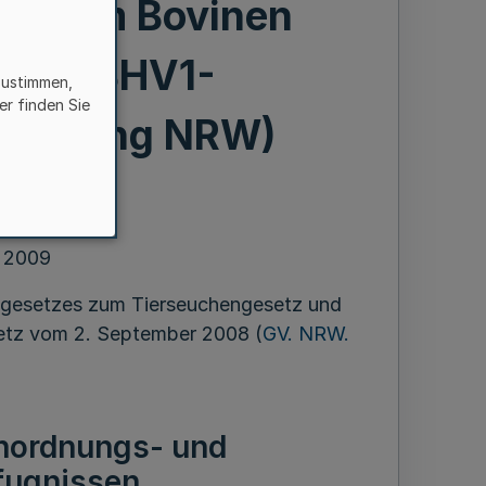
on dem Bovinen
yp 1 (BHV1-
zustimmen,
er finden Sie
rordnung NRW)
i 2009
sgesetzes zum Tierseuchengesetz und
etz vom 2. September 2008 (
GV. NRW.
nordnungs- und
fugnissen