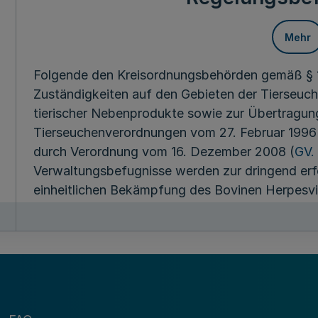
Mehr
Folgende den Kreisordnungsbehörden gemäß § 1
Zuständigkeiten auf den Gebieten der Tierseu
tierischer Nebenprodukte sowie zur Übertragu
Tierseuchenverordnungen vom 27. Februar 1996
durch Verordnung vom 16. Dezember 2008 (
GV.
Verwaltungsbefugnisse werden zur dringend erf
einheitlichen Bekämpfung des Bovinen Herpesvir
Tierseuchenbekämpfung zuständige Ministerium
1. Anordnung von Impfungen gemäß § 2 Absatz 
vor einer Infektion mit dem Bovinen Herpesviru
der Bekanntmachung vom 20. Dezember 2005 (B
2. Auskunftsverlangen gemäß § 2 Absatz 5 BHV