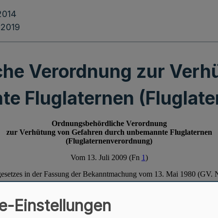
2014
.2019
he Verordnung zur Verh
e Fluglaternen (Fluglat
e-Einstellungen