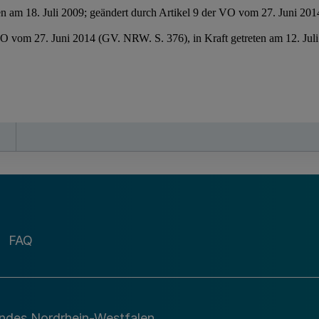
FAQ
andes Nordrhein-Westfalen