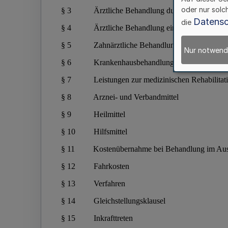
oder nur solc
Datensc
die
Nur notwend