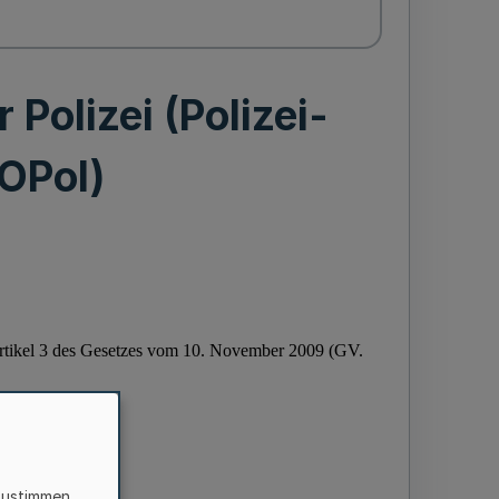
 Polizei (Polizei-
OPol)
zustimmen,