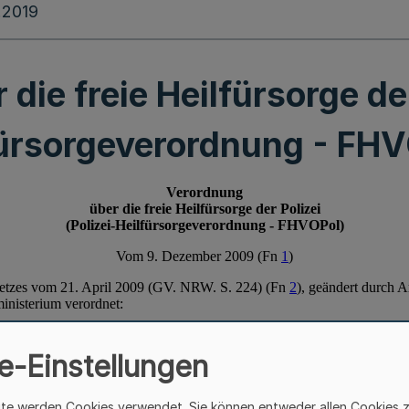
.2019
ie freie Heilfürsorge der
fürsorgeverordnung - FHV
e-Einstellungen
ite werden Cookies verwendet. Sie können entweder allen Cookies 