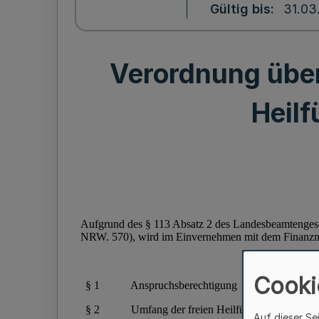
Gültig bis
31.03
Verordnung über d
Heil
Cooki
Auf dieser Se