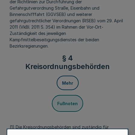
der Richtlinien zur Durchführung der
Gefahrgutverordnung Straße, Eisenbahn und
Binnenschifffahrt (GGVSEB) und weiterer
gefahrgutrechtlicher Verordnungen (RSEB) vom 29. April
2011 (VkBl. 2011 S. 354) im Rahmen der Vor-Ort-
Zuständigkeit des jeweiligen
Kampfmittelbeseitigungsdienstes der beiden
Bezirksregierungen.
§ 4
Kreisordnungsbehörden
Mehr
Fußnoten
(1) Die Kreisordnungsbehörden sind zuständig für