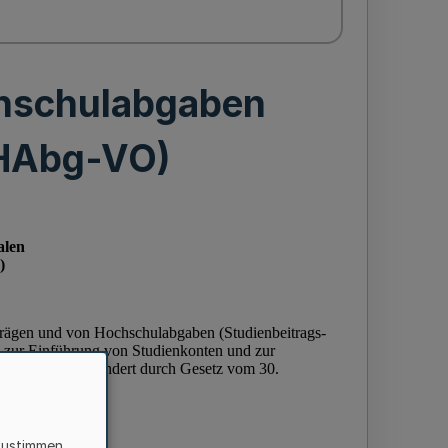
chschulabgaben
 HAbg-VO)
zustimmen,