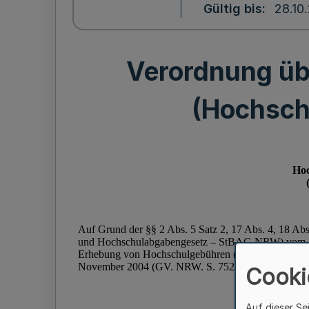
Gültig bis
28.10
Verordnung üb
(Hochsch
Cooki
Auf dieser Se