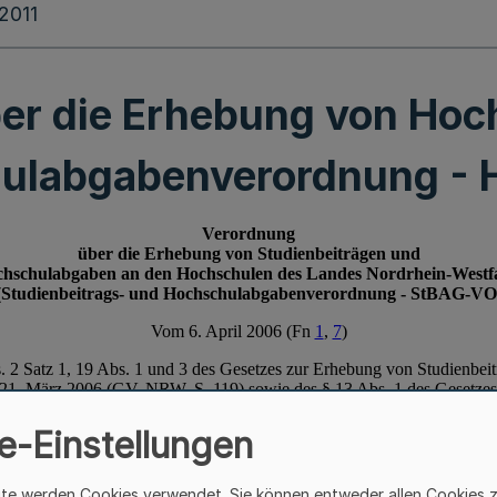
.2011
er die Erhebung von Ho
ulabgabenverordnung -
e-Einstellungen
ite werden Cookies verwendet. Sie können entweder allen Cookies 