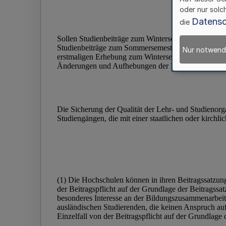
oder nur solc
Datensc
die
Nur notwend