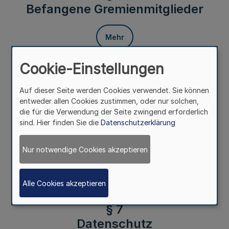
Befangene Gremienmitglieder
Mehr
Cookie-Einstellungen
Die Sitzungsleitung hat durch geeignete Maßnahmen
Auf dieser Seite werden Cookies verwendet. Sie können
sicherzustellen, dass befangene Gremienmitglieder von
entweder allen Cookies zustimmen, oder nur solchen,
der Mitwirkung an der Beratung und Abstimmung zu
die für die Verwendung der Seite zwingend erforderlich
Tagesordnungspunkten im Videokonferenz- und
sind. Hier finden Sie die
Datenschutzerklärung
Abstimmungssystem in dem gebotenen Umfang
ausgeschlossen sind. Bei nichtöffentlichen Sitzungsteilen
muss für die Sitzungsleitung und die übrigen
Nur notwendige Cookies akzeptieren
Gremienmitglieder erkennbar sein, dass ein befangenes
Gremienmitglied für die Dauer der Behandlung der
Angelegenheit keinen Zugang zur digitalen oder hybriden
Alle Cookies akzeptieren
Sitzung hat.
§ 7
Datenschutz