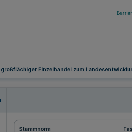
Barrier
n großflächiger Einzelhandel zum Landesentwickl
n
Stammnorm
Fa