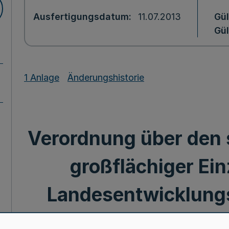
Ausfertigungsdatum
11.07.2013
Gül
Gül
1 Anlage
Änderungshistorie
Verordnung über den s
großflächiger Ei
Landesentwicklung
Westfalen 