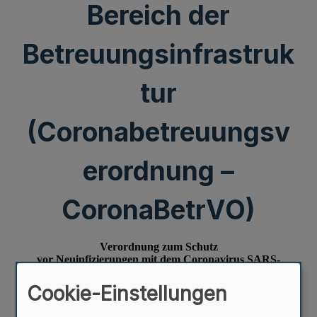
Bereich der
Betreuungsinfrastruk
tur
(Coronabetreuungsv
erordnung –
CoronaBetrVO)
Cookie-Einstellungen