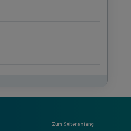
gs
s
Zum Seitenanfang