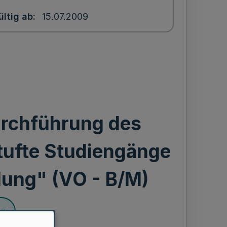
ültig ab
15.07.2009
urchführung des
tufte Studiengänge
dung" (VO - B/M)
en