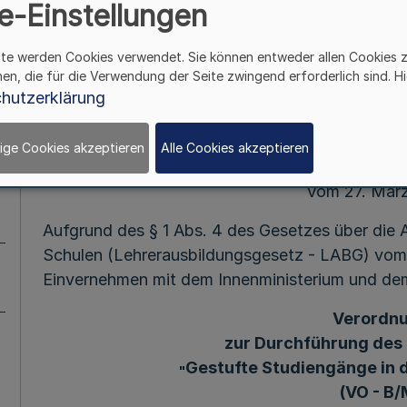
e-Einstellungen
Mehr
ite werden Cookies verwendet. Sie können entweder allen Cookies 
hen, die für die Verwendung der Seite zwingend erforderlich sind. Hi
hutzerklärung
Fußnot
ige Cookies akzeptieren
Alle Cookies akzeptieren
Vom 27. Mär
Aufgrund des § 1 Abs. 4 des Gesetzes über die 
Schulen (Lehrerausbildungsgesetz - LABG) vom 
Einvernehmen mit dem Innenministerium und dem
Verordn
zur Durchführung des
Gestufte Studiengänge in 
"
(VO - B/