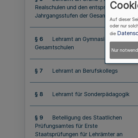
Cooki
Realschulen und den entsprechenden
Jahrgangsstufen der Gesamtschulen
Auf dieser Se
oder nur solc
Datensc
die
§ 6
Lehramt an Gymnasien und
Gesamtschulen
Nur notwend
§ 7
Lehramt an Berufskollegs
§ 8
Lehramt für Sonderpädagogik
§ 9
Beteiligung des Staatlichen
Prüfungsamtes für Erste
Staatsprüfungen für Lehrämter an