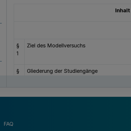
Inhalt
§
Ziel des Modellversuchs
1
§
Gliederung der Studiengänge
2
§
Inhalt und Dauer des Bachelor-Studiengan
3
§
Inhalt und Dauer des Master-Studiengang
FAQ
4