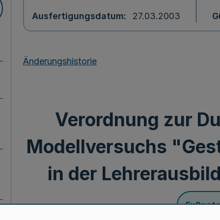
Ausfertigungsdatum
27.03.2003
G
Änderungshistorie
Verordnung zur D
Modellversuchs "Ges
in der Lehrerausbil
Fußnot