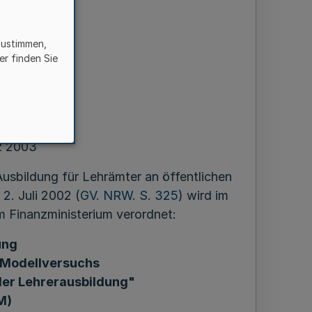
zustimmen,
er finden Sie
en
z 2003
Ausbildung für Lehrämter an öffentlichen
2. Juli 2002 (
GV. NRW. S. 325
) wird im
 Finanzministerium verordnet:
ung
 Modellversuchs
der Lehrerausbildung"
M)