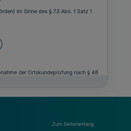
rden) im Sinne des § 73 Abs. 1 Satz 1
 Abnahme der Ortskundeprüfung nach § 48
len nach § 67 Abs. 1 und 3 FeV,
r die Unterweisung in lebensrettenden
ilfe nach § 68 Abs. 2 FeV und
Zum Seitenanfang
ch § 74 Abs. 1 Nr. 1 FeV von den