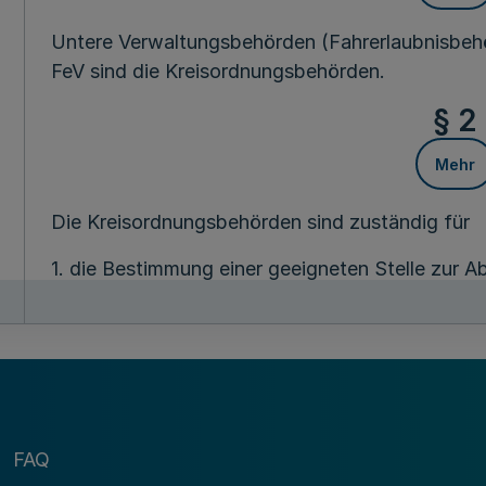
Untere Verwaltungsbehörden (Fahrerlaubnisbehö
FeV sind die Kreisordnungsbehörden.
§ 2
Mehr
Die Kreisordnungsbehörden sind zuständig für
1. die Bestimmung einer geeigneten Stelle zur
Abs. 4 Nr. 7 FeV,
2. die Anerkennung und Aufsicht von Sehteststel
3. die Aufsicht über die anerkannten Stellen fü
Sofortmaßnahmen und die Ausbildung in Erster H
FAQ
4. die Erteilung von Ausnahmegenehmigungen na