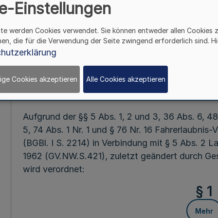
e-Einstellungen
Mehr
ite werden Cookies verwendet. Sie können entweder allen Cookies 
hen, die für die Verwendung der Seite zwingend erforderlich sind. Hi
hutzerklärung
Fußnot
ige Cookies akzeptieren
Alle Cookies akzeptieren
Vom 6. Janua
Aufgrund der §§ 5 Abs. 1, 2 und 3, 36 Abs. 6, 48 
5, 74 Abs. 1 Nr. 1 und § 76 Nr. 16 Fahrerlaubni
(BGBl. I S. 2214) in Verbindung mit § 5 Abs. 2 
1962 (GV.NW.S.421), zuletzt geändert durch Ge
wird verordnet:
§ 1
Mehr