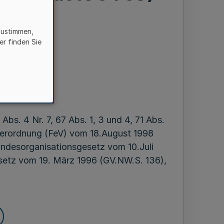
zustimmen,
er finden Sie
en
r 1999
Abs. 4 Nr. 7, 67 Abs. 1, 3 und 4, 71 Abs.
s-Verordnung (FeV) vom 18.August 1998
Landesorganisationsgesetz vom 10.Juli
setz vom 19. März 1996 (GV.NW.S. 136),