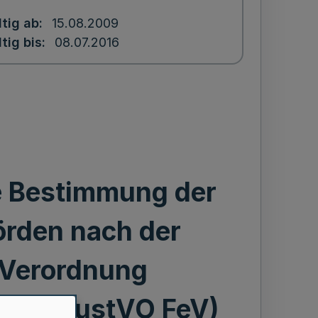
ltig ab
15.08.2009
tig bis
08.07.2016
e Bestimmung der
örden nach der
-Verordnung
eV - ZustVO FeV)