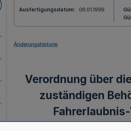
Ausfertigungsdatum
06.01.1999
Gü
Gül
Änderungshistorie
Verordnung über di
zuständigen Beh
Fahrerlaubnis
(ZuständigkeitsVO F