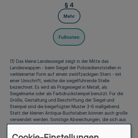
§ 4
Mehr
Fußnoten
(1) Das kleine Landessiegel zeigt in der Mitte das
Landeswappen - beim Siegel der Polizeidienststellen in
verkleinerter Form auf einem zwölfzackigen Stern - mit
einer Umschrift, welche die siegelführende Stelle
bezeichnet. Es wird als Prägesiegel in Metall, als
Siegelmarke oder als Farbdruckstempel benutzt. Für die
Größe, Gestaltung und Beschriftung der Siegel und
Stempel sind die beigefügten Muster 3-6 maßgebend.
Statt der kleinen Antiqua-Buchstaben können auch große
verwendet werden. Sonstige Abweichungen, die sich aus
dem besonderen Verwendungszweck des Siegels im
Einzelfall ergeben, sind zulässig.
Cookie-Einstellungen