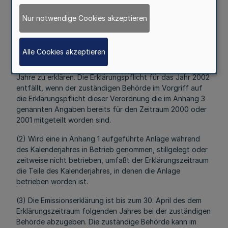
Nur notwendige Cookies akzeptieren
Mehr
(1) Erklärungszeitraum ist das Kalenderjahr. Der erste
Alle Cookies akzeptieren
Erklärungszeitraum ist das Jahr 2002. Der nächste
Erklärungszeitraum ist das Jahr 2004; danach ist alle drei
Jahre zu erklären. Die Erklärungspflicht für das Jahr 2002
entfällt, wenn der zuständigen Behörde im Vorgriff auf
die Erklärungspflicht dieser Verordnung die im Anhang 3
genannten Angaben bereits für den Zeitraum 2000 oder
2001 mitgeteilt worden sind.
(2) Wird eine in Anhang 1 aufgeführte Anlage während
des Kalenderjahres in Betrieb genommen, stillgelegt oder
zeitweise nicht betrieben, umfaßt der Erklärungszeitraum
die Teile des Kalenderjahres, in denen die Anlage
betrieben worden ist.
(3) Die Emissionserklärung ist bis zum 30. April des dem
Erklärungszeitraum folgenden Jahres bei der zuständigen
Behörde abzugeben. Die zuständige Behörde kann im