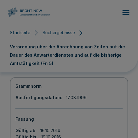
Direkt zum Inhalt
Startseite
Suchergebnisse
Verordnung über die Anrechnung von Zeiten auf die
Dauer des Anwärterdienstes und auf die bisherige
Amtstätigkeit (Fn 5)
Stammnorm
Ausfertigungsdatum
17.08.1999
Fassung
Gültig ab
16.10.2014
Gültig bis
19.10.2016