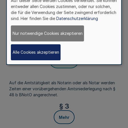
Auf dieser Seite werden Cookies verwendet. Sie können
Mutterschutzvorschriften.
entweder allen Cookies zustimmen, oder nur solchen,
die für die Verwendung der Seite zwingend erforderlich
4. Zeiten der Beurlaubung wegen der Inanspruchnahme
sind. Hier finden Sie die
Datenschutzerklärung
von Elternzeit.
§ 2
Nur notwendige Cookies akzeptieren
Mehr
Alle Cookies akzeptieren
Fußnoten
Auf die Amtstätigkeit als Notarin oder als Notar werden
Zeiten einer vorübergehenden Amtsniederlegung nach §
48 b BNotO angerechnet.
§ 3
Mehr