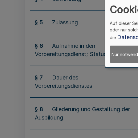
Cooki
§ 5
Zulassung
Auf dieser Se
oder nur solc
Datensc
die
§ 6
Aufnahme in den
Vorbereitungsdienst; Status
Nur notwend
§ 7
Dauer des
Vorbereitungsdienstes
§ 8
Gliederung und Gestaltung der
Ausbildung