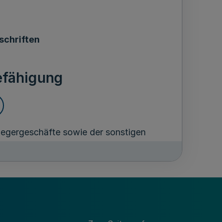
schriften
efähigung
egergeschäfte sowie der sonstigen
nstes wird durch das Ableisten des
chtspflegerprüfung erworben.
bildungsgrundsätze