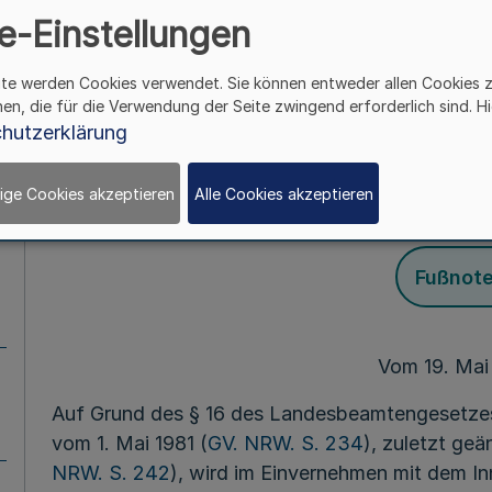
Westf
e-Einstellungen
(Rechtspflegerausb
ite werden Cookies verwendet. Sie können entweder allen Cookies 
hen, die für die Verwendung der Seite zwingend erforderlich sind. Hi
Rpfl
hutzerklärung
ige Cookies akzeptieren
Alle Cookies akzeptieren
Mehr
Fußnot
Vom 19. Mai
Auf Grund des § 16 des Landesbeamtengesetze
vom 1. Mai 1981 (
GV. NRW. S. 234
), zuletzt ge
NRW. S. 242
), wird im Einvernehmen mit dem I