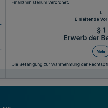
Finanzministerium verordnet:
I.
Einleitende Vor
§ 1
Erwerb der B
Mehr
Die Befähigung zur Wahrnehmung der Rechtspfl
Aufgaben der Laufbahn des gehobenen Justizdie
Vorbereitungsdienstes und das Bestehen der Re
§ 2
Ausbildungsziel; Aus