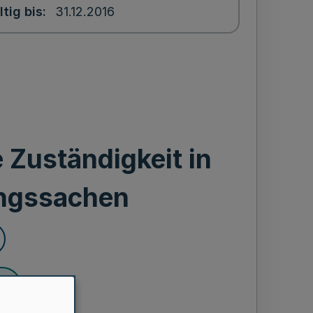
ltig bis
31.12.2016
 Zuständigkeit in
ungssachen
en