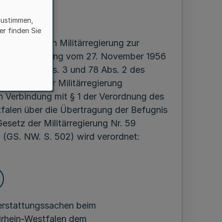
zustimmen,
l 1984
er finden Sie
er britischen Militärregierung zur
g der Verordnung vom 27. November 1956
Abs. 2, 60 Abs. 3 und 78 Abs. 2 des
(Amtsblatt der Militärregierung
in Verbindung mit § 1 der Verordnung des
falen über die Übertragung der Befugnis
setz der Militärregierung Nr. 59
(GS. NW. S. 502) wird verordnet:
erstattungssachen beim
rhein-Westfalen dem