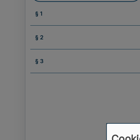
§ 1
§ 2
§ 3
Cooki