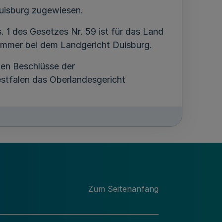
uisburg zugewiesen.
. 1 des Gesetzes Nr. 59 ist für das Land
mmer bei dem Landgericht Duisburg.
en Beschlüsse der
tfalen das Oberlandesgericht
utmachungskammern bei den
löst.
Zum Seitenanfang
sämtern und
 gehen in der Lage, in der sie sich