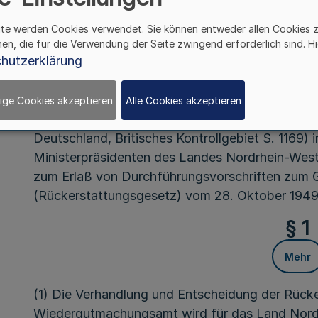
ite werden Cookies verwendet. Sie können entweder allen Cookies 
Vom 10. Apri
hen, die für die Verwendung der Seite zwingend erforderlich sind. Hi
hutzerklärung
Auf Grund des § 1 Satz 2 der Ersten Verordnung d
Ausführung des Gesetzes Nr. 59 in der Fassun
(BGBl. I S. 885) sowie auf Grund der Artikel 55 
ige Cookies akzeptieren
Alle Cookies akzeptieren
Gesetzes Nr. 59 der britischen Militärregierung 
Deutschland, Britisches Kontrollgebiet S. 1169) 
Ministerpräsidenten des Landes Nordrhein-West
zum Erlaß von Durchführungsvorschriften zum Ge
(Rückerstattungsgesetz) vom 28. Oktober 1949 
§ 1
Mehr
(1) Die Verhandlung und Entscheidung der Rück
Wiedergutmachungsamt wird für das Land Nord