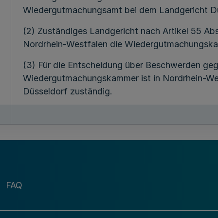
Wiedergutmachungsamt bei dem Landgericht D
(2) Zuständiges Landgericht nach Artikel 55 Abs
Nordrhein-Westfalen die Wiedergutmachungska
(3) Für die Entscheidung über Beschwerden geg
Wiedergutmachungskammer ist in Nordrhein-Wes
Düsseldorf zuständig.
§ 2
Mehr
(1) Die Wiedergutmachungsämter und Wiederg
Landgerichten Dortmund und Köln werden aufge
FAQ
(2) Die bei den aufgelösten Wiedergutmachung
Wiedergutmachungskammern anhängigen Verfahren