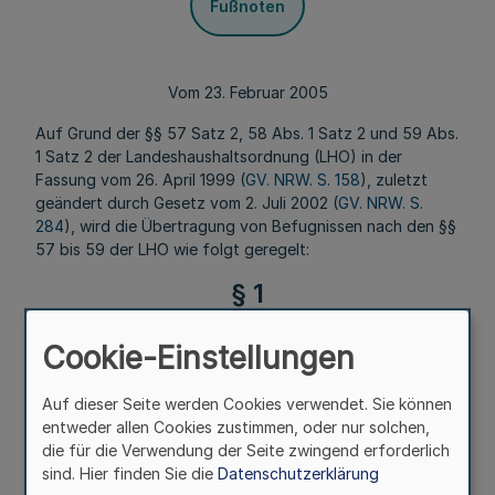
Fußnoten
Vom 23. Februar 2005
Auf Grund der §§ 57 Satz 2, 58 Abs. 1 Satz 2 und 59 Abs.
1 Satz 2 der Landeshaushaltsordnung (LHO) in der
Fassung vom 26. April 1999 (
GV. NRW. S. 158
), zuletzt
geändert durch Gesetz vom 2. Juli 2002 (
GV. NRW. S.
284
), wird die Übertragung von Befugnissen nach den §§
57 bis 59 der LHO wie folgt geregelt:
§ 1
Mehr
Cookie-Einstellungen
Den nachstehend aufgeführten Behörden und
Auf dieser Seite werden Cookies verwendet. Sie können
Einrichtungen werden – soweit sie den Landeshaushalt für
entweder allen Cookies zustimmen, oder nur solchen,
den Geschäftsbereich des Ministeriums für Schule,
die für die Verwendung der Seite zwingend erforderlich
Jugend und Kinder ausführen – die Befugnisse
sind. Hier finden Sie die
Datenschutzerklärung
übertragen, die nach den §§ 57 bis 59 LHO in Verbindung