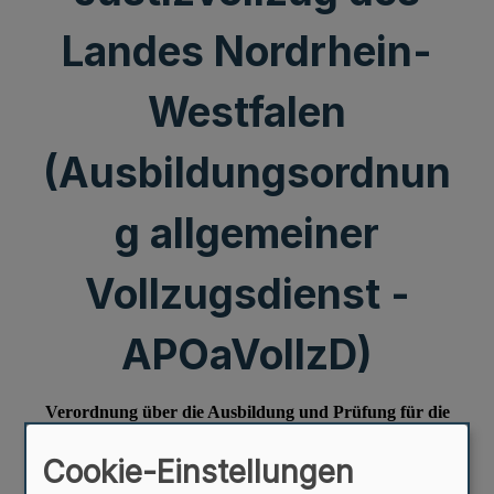
Landes Nordrhein-
Westfalen
(Ausbildungsordnun
g allgemeiner
Vollzugsdienst -
APOaVollzD)
Cookie-Einstellungen