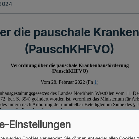
.2024
er die pauschale Kranke
(PauschKHFVO)
e-Einstellungen
ite werden Cookies verwendet. Sie können entweder allen Cookies 