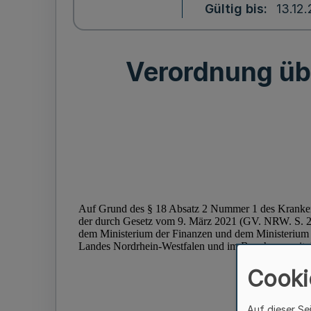
Gültig bis
13.12
Verordnung üb
Cooki
Auf dieser Se