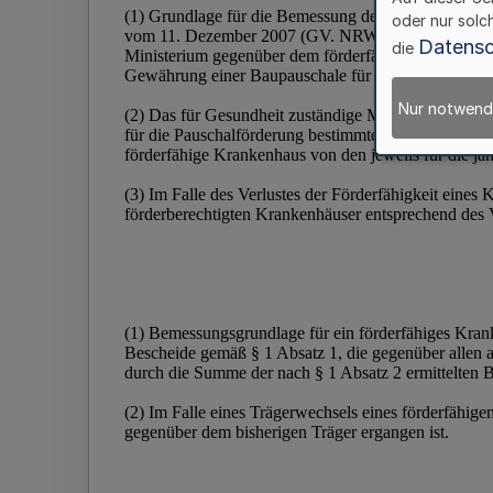
oder nur solc
Datensc
die
Nur notwend