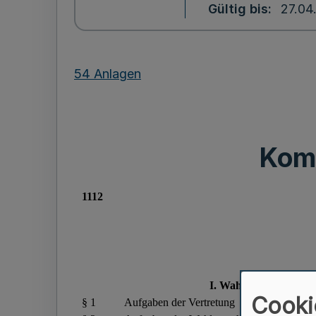
Gültig bis
27.04
54 Anlagen
Kom
Cooki