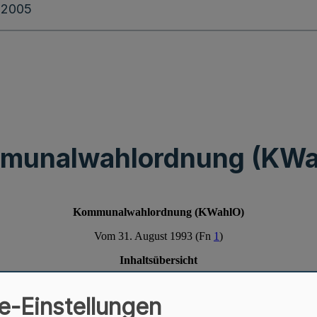
.2005
munalwahlordnung (KWa
e-Einstellungen