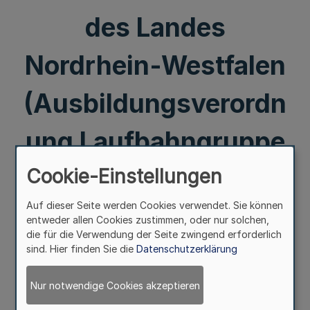
des Landes
Nordrhein-Westfalen
(Ausbildungsverordn
ung Laufbahngruppe
1 allgemeiner
Cookie-Einstellungen
Auf dieser Seite werden Cookies verwendet. Sie können
Verwaltungsdienst
entweder allen Cookies zustimmen, oder nur solchen,
die für die Verwendung der Seite zwingend erforderlich
Gemeinden - VAP 1.2
sind. Hier finden Sie die
Datenschutzerklärung
allgVerw - Gem)
Nur notwendige Cookies akzeptieren