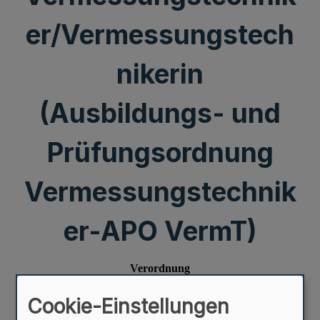
er/Vermessungstech
nikerin
(Ausbildungs- und
Prüfungsordnung
Vermessungstechnik
er-APO VermT)
Cookie-Einstellungen