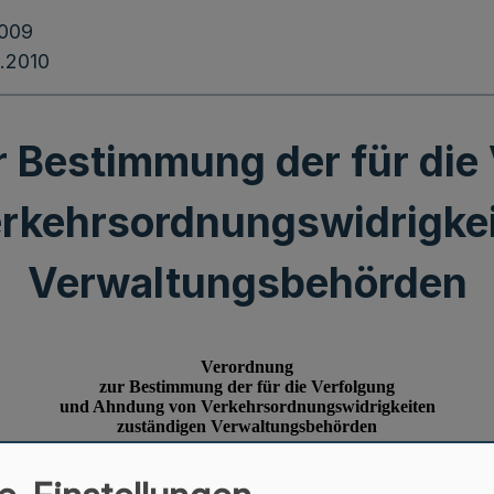
2009
.2010
 Bestimmung der für die
rkehrsordnungswidrigkei
Verwaltungsbehörden