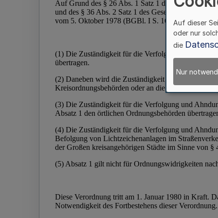
Cooki
Auf dieser Se
oder nur solc
Datensc
die
Nur notwend