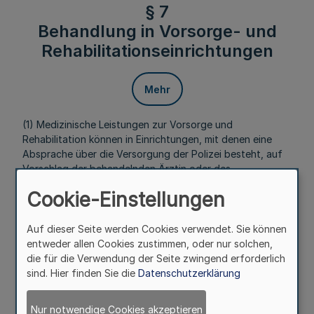
§ 7
Behandlung in Vorsorge- und
Rehabilitationseinrichtungen
Mehr
(1) Medizinische Leistungen zur Vorsorge und
Rehabilitation können in Einrichtungen, mit denen eine
Absprache über die Versorgung der Polizei besteht, auf
Vorschlag der behandelnden Ärztin oder des
behandelnden Arztes mit vorheriger Zustimmung der
Cookie-Einstellungen
Dienstvorgesetzten oder des Dienstvorgesetzten
durchgeführt werden, wenn nach polizeiärztlicher
Feststellung die Leistungen wesentlich dazu beitragen
Auf dieser Seite werden Cookies verwendet. Sie können
können, die Polizeidienstfähigkeit zu erhalten oder
entweder allen Cookies zustimmen, oder nur solchen,
wiederherzustellen.
die für die Verwendung der Seite zwingend erforderlich
sind. Hier finden Sie die
Datenschutzerklärung
(2) Leistungen in anderen Rehabilitationseinrichtungen mit
einem Vertrag nach § 111 des Fünften Buches
Nur notwendige Cookies akzeptieren
Sozialgesetzbuch werden nach vorheriger Zustimmung