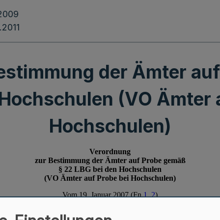
.2009
.2011
estimmung der Ämter auf
 Hochschulen (VO Ämter a
Hochschulen)