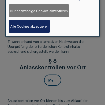
die Intervention nicht getätigt wurde,
Nur notwendige Cookies akzeptieren
e) bei außergewöhnlichen Umständen im Sinne des § 2
Nummer 5 des GAP-Fördergesetzes NRW,
Alle Cookies akzeptieren
f) wenn anhand von alternativen Nachweisen die
Überprüfung der erforderlichen Kontrollinhalte
ausreichend sichergestellt werden kann.
§ 8
Anlasskontrollen vor Ort
Mehr
Anlasskontrollen vor Ort können bis zum Ablauf der