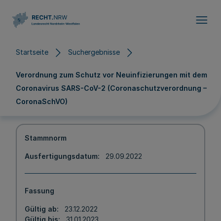
Direkt zum Inhalt
Startseite
Suchergebnisse
Verordnung zum Schutz vor Neuinfizierungen mit dem
Coronavirus SARS-CoV-2 (Coronaschutzverordnung –
CoronaSchVO)
Stammnorm
Ausfertigungsdatum
29.09.2022
Fassung
Gültig ab
23.12.2022
Gültig bis
31.01.2023