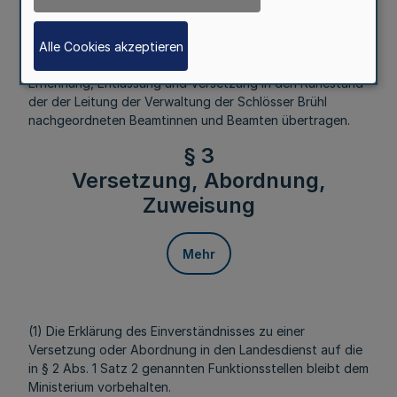
Alle Cookies akzeptieren
(2) Auf die Bezirksregierung Köln wird die Befugnis zur
Ernennung, Entlassung und Versetzung in den Ruhestand
der der Leitung der Verwaltung der Schlösser Brühl
nachgeordneten Beamtinnen und Beamten übertragen.
§ 3
Versetzung, Abordnung,
Zuweisung
Mehr
(1) Die Erklärung des Einverständnisses zu einer
Versetzung oder Abordnung in den Landesdienst auf die
in § 2 Abs. 1 Satz 2 genannten Funktionsstellen bleibt dem
Ministerium vorbehalten.