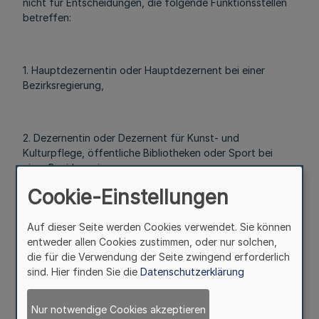
nicht für Entscheidungen, die folgende Funktionsstellen
betreffen:
1. Hauptdezernentin oder Hauptdezernent bei einer
Bezirksregierung,
2. Dezernentin oder Dezernent für Kunst- und
Kulturpflege, öffentliche Bibliotheken oder Sport bei
einer Bezirksregierung,
Cookie-Einstellungen
3. Abteilungsleitung beim Landesarchiv NRW,
Auf dieser Seite werden Cookies verwendet. Sie können
entweder allen Cookies zustimmen, oder nur solchen,
die für die Verwendung der Seite zwingend erforderlich
sind. Hier finden Sie die
Datenschutzerklärung
4. Fachbereichsleitung oder dieser gleichgestellte Leitung
beim Institut für Landes- und
Stadtentwicklungsforschung und Bauwesen des Landes
Nur notwendige Cookies akzeptieren
Nordrhein-Westfalen.